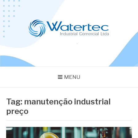
Pular
para
o
conteúdo
BLOG WATERTEC
Especialistas em Equipamentos Industriais
MENU
Tag:
manutenção industrial
preço