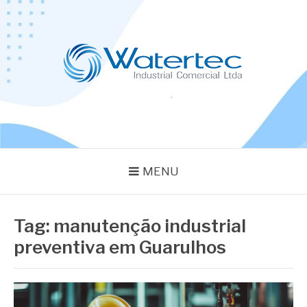
Pular
para
o
conteúdo
BLOG WATERTEC
Especialistas em Equipamentos Industriais
MENU
Tag:
manutenção industrial
preventiva em Guarulhos