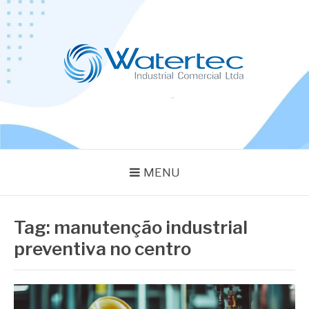
Pular
para
o
conteúdo
BLOG WATERTEC
Especialistas em Equipamentos Industriais
MENU
Tag:
manutenção industrial
preventiva no centro