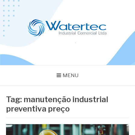
Pular
para
o
conteúdo
BLOG WATERTEC
Especialistas em Equipamentos Industriais
MENU
Tag:
manutenção industrial
preventiva preço