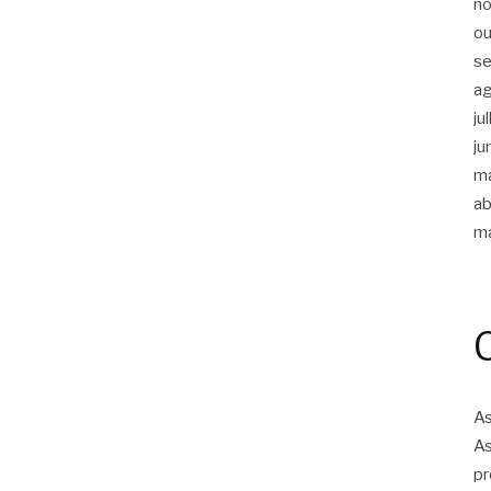
n
ou
s
a
ju
ju
m
ab
m
As
As
pr