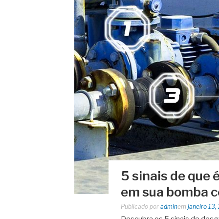
5 sinais de que 
em sua bomba c
Publicado por
admin
em
janeiro 13,