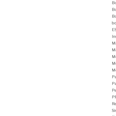
Bo
Bo
Bo
bo
E
In
Ma
Ma
M
Mo
M
Pa
Pa
Pe
P
Re
Si