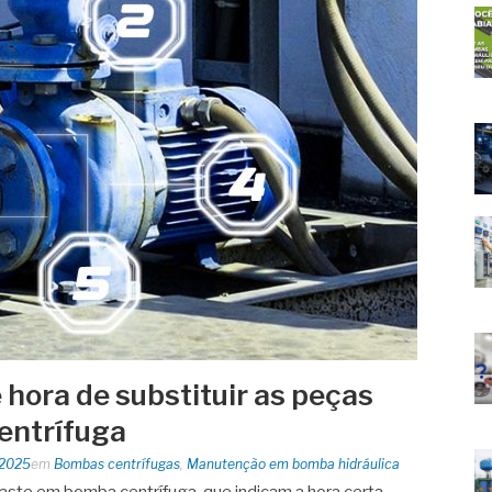
é hora de substituir as peças
entrífuga
 2025
em
Bombas centrífugas
,
Manutenção em bomba hidráulica