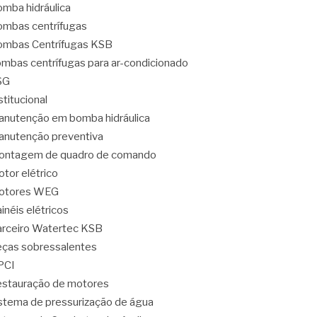
mba hidráulica
mbas centrífugas
mbas Centrífugas KSB
mbas centrífugas para ar-condicionado
SG
stitucional
nutenção em bomba hidráulica
nutenção preventiva
ontagem de quadro de comando
tor elétrico
otores WEG
inéis elétricos
rceiro Watertec KSB
ças sobressalentes
PCI
stauração de motores
stema de pressurização de água