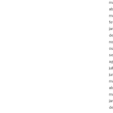
m
ab
m
fe
ja
d
n
ou
s
a
ju
ju
m
ab
m
ja
d