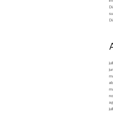
im
Di
su
Di
ju
ju
m
ab
m
n
a
ju