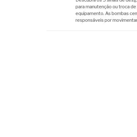
Descubra os 5 sinais de desg
para manutenção ou troca de 
equipamento. As bombas cent
responsáveis por movimentar