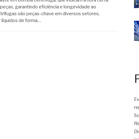
aste em bomba centrífuga, que indicam a hora certa
peças, garantindo eficiência e longevidade ao
rífugas são peças-chave em diversos setores,
 líquidos de forma…
Ev
r
So
Re
Di