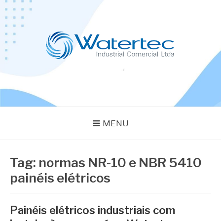
Pular
para
o
conteúdo
BLOG WATERTEC
Especialistas em Equipamentos Industriais
MENU
Tag:
normas NR-10 e NBR 5410
painéis elétricos
Painéis elétricos industriais com