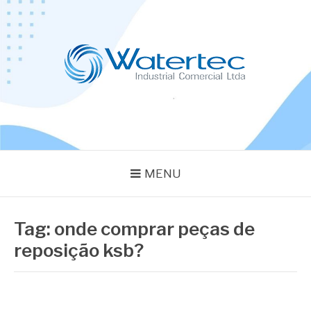
Pular
para
o
conteúdo
BLOG WATERTEC
Especialistas em Equipamentos Industriais
MENU
Tag:
onde comprar peças de
reposição ksb?