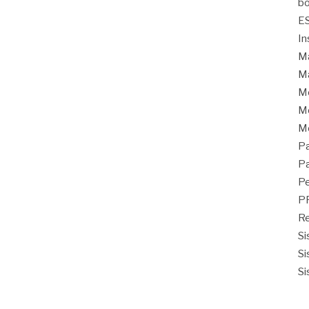
bo
E
In
Ma
Ma
M
Mo
M
Pa
Pa
Pe
P
Re
Si
Si
Si