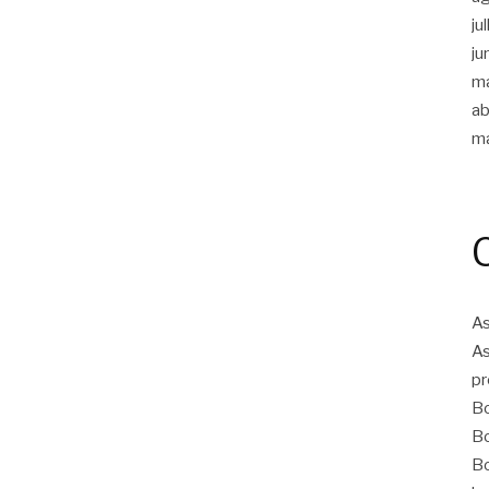
ju
ju
m
ab
m
As
As
pr
Bo
Bo
Bo