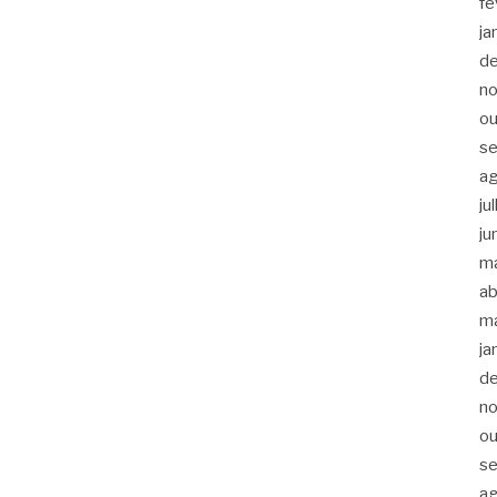
fe
ja
d
n
ou
s
a
ju
ju
m
ab
m
ja
d
n
ou
s
a