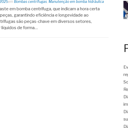
 2025
em
Bombas centrífugas
,
Manutenção em bomba hidráulica
aste em bomba centrífuga, que indicam a hora certa
peças, garantindo eficiência e longevidade ao
rífugas são peças-chave em diversos setores,
 líquidos de forma…
Ev
r
So
Re
Di
im
Di
su
Di