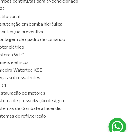
mbas centrífugas para ar-condicionado
SG
stitucional
nutenção em bomba hidráulica
nutenção preventiva
ontagem de quadro de comando
tor elétrico
otores WEG
inéis elétricos
rceiro Watertec KSB
ças sobressalentes
PCI
stauração de motores
stema de pressurização de água
stemas de Combate a Incêndio
stemas de refrigeração