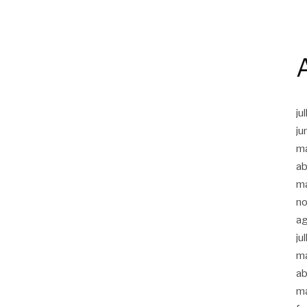
ju
ju
m
ab
m
n
a
ju
m
ab
m