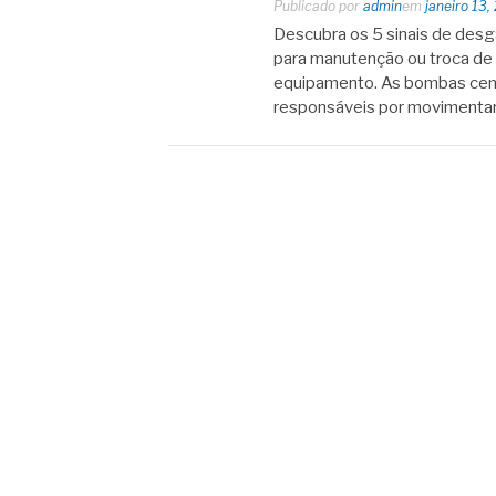
Publicado por
admin
em
janeiro 13,
Descubra os 5 sinais de desg
para manutenção ou troca de 
equipamento. As bombas cent
responsáveis por movimentar