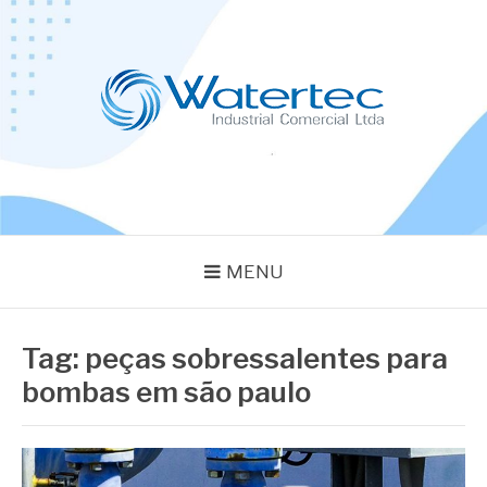
Pular
para
o
conteúdo
BLOG WATERTEC
Especialistas em Equipamentos Industriais
MENU
Tag:
peças sobressalentes para
bombas em são paulo