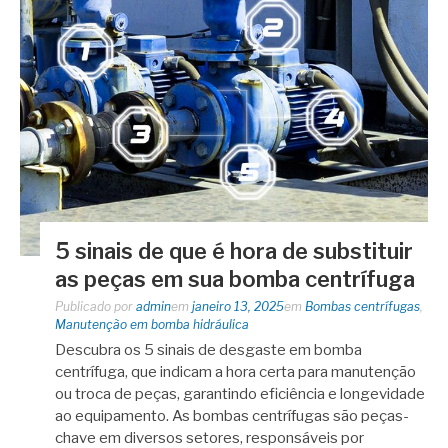
5 sinais de que é hora de substituir
as peças em sua bomba centrífuga
Publicado por
admin
em
janeiro 13, 2025
em
Bombas centrífugas
,
Manutenção em bomba hidráulica
Descubra os 5 sinais de desgaste em bomba
centrífuga, que indicam a hora certa para manutenção
ou troca de peças, garantindo eficiência e longevidade
ao equipamento. As bombas centrífugas são peças-
chave em diversos setores, responsáveis por