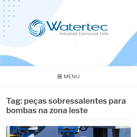
Pular
para
o
conteúdo
BLOG WATERTEC
Especialistas em Equipamentos Industriais
MENU
Tag:
peças sobressalentes para
bombas na zona leste