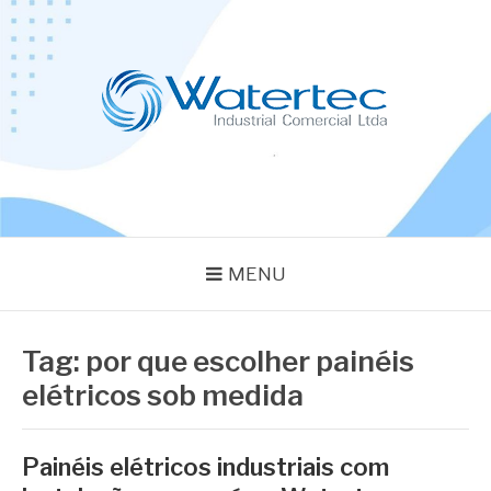
Pular
para
o
conteúdo
BLOG WATERTEC
Especialistas em Equipamentos Industriais
MENU
Tag:
por que escolher painéis
elétricos sob medida
Painéis elétricos industriais com