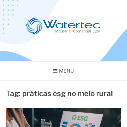
Pular
para
o
conteúdo
BLOG WATERTEC
Especialistas em Equipamentos Industriais
MENU
Tag:
práticas esg no meio rural