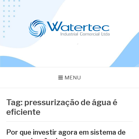
Pular
para
o
conteúdo
BLOG WATERTEC
Especialistas em Equipamentos Industriais
MENU
Tag:
pressurização de água é
eficiente
Por que investir agora em sistema de