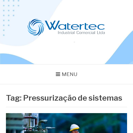
Pular
para
o
conteúdo
BLOG WATERTEC
Especialistas em Equipamentos Industriais
MENU
Tag:
Pressurização de sistemas