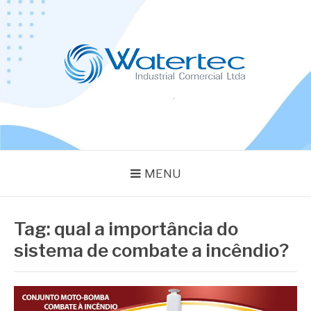
Pular
para
o
conteúdo
BLOG WATERTEC
Especialistas em Equipamentos Industriais
MENU
Tag:
qual a importância do
sistema de combate a incêndio?