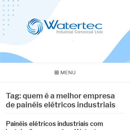
Pular
para
o
conteúdo
BLOG WATERTEC
Especialistas em Equipamentos Industriais
MENU
Tag:
quem é a melhor empresa
de painéis elétricos industriais
Painéis elétricos industriais com