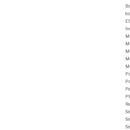
Bo
bo
E
In
Ma
Ma
M
Mo
M
Pa
Pa
Pe
P
Re
Si
Si
Si