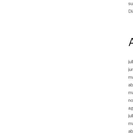
su
Di
ju
ju
m
ab
m
n
a
ju
m
ab