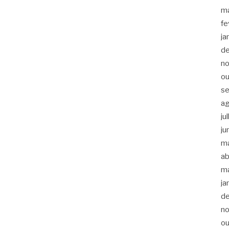
m
fe
ja
d
n
ou
s
a
ju
ju
m
ab
m
ja
d
n
ou