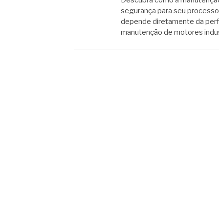
Descubra como a manutenção d
segurança para seu processo 
depende diretamente da per
manutenção de motores indust