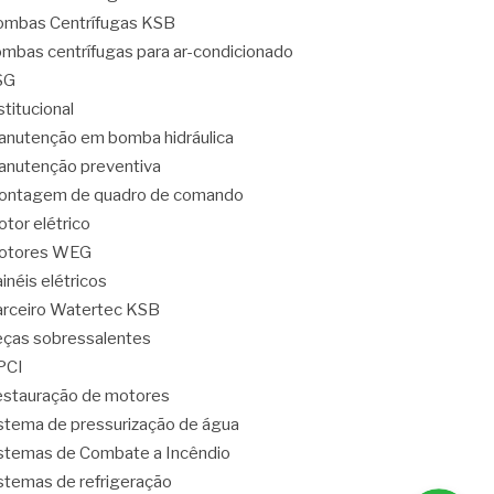
mbas Centrífugas KSB
mbas centrífugas para ar-condicionado
SG
stitucional
nutenção em bomba hidráulica
nutenção preventiva
ontagem de quadro de comando
tor elétrico
otores WEG
inéis elétricos
rceiro Watertec KSB
ças sobressalentes
PCI
stauração de motores
stema de pressurização de água
stemas de Combate a Incêndio
stemas de refrigeração