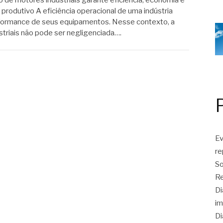
e motores industriais garante eficiência, economia e
produtivo A eficiência operacional de uma indústria
formance de seus equipamentos. Nesse contexto, a
riais não pode ser negligenciada….
Ev
r
So
Re
Di
im
Di