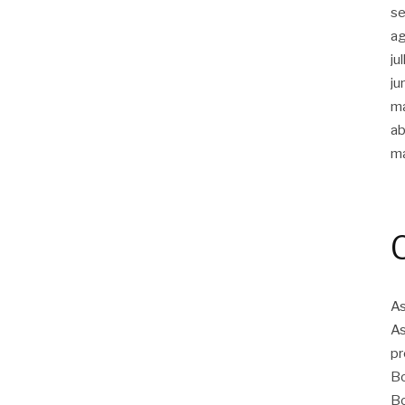
s
a
ju
ju
m
ab
m
As
As
pr
Bo
Bo