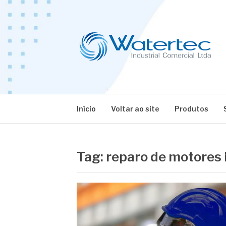
Pular
para
o
conteúdo
BLOG WATERT
Especialistas em Equipamentos Industriais
Início
Voltar ao site
Produtos
Tag:
reparo de motores 