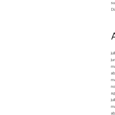
su
Di
ju
ju
m
ab
m
n
a
ju
m
ab