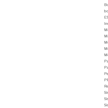
Bo
bo
E
In
Ma
Ma
M
Mo
M
Pa
Pa
Pe
P
Re
Si
Si
Si