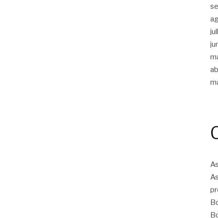
s
a
ju
ju
m
ab
m
As
As
pr
Bo
Bo