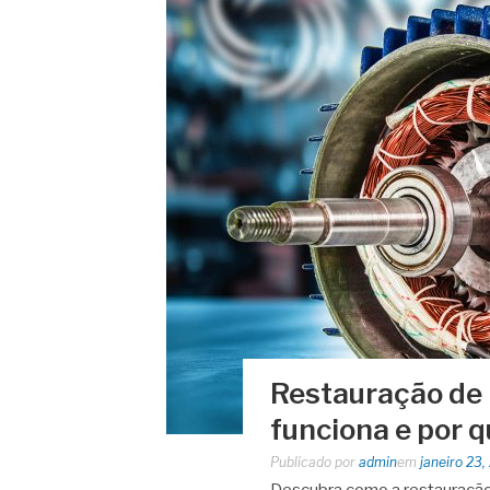
Restauração de
funciona e por q
Publicado por
admin
em
janeiro 23,