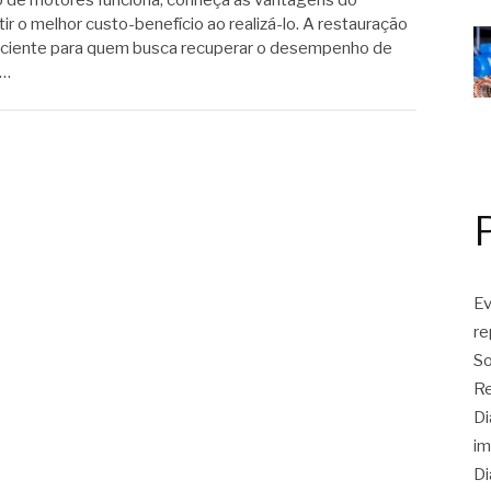
 de motores funciona, conheça as vantagens do
r o melhor custo-benefício ao realizá-lo. A restauração
iciente para quem busca recuperar o desempenho de
e…
Ev
r
So
Re
Di
im
Di