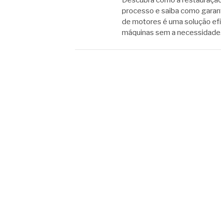
Descubra como a restauração
processo e saiba como garanti
de motores é uma solução ef
máquinas sem a necessidad