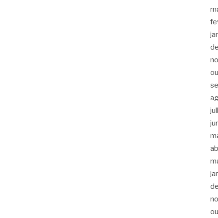
m
fe
ja
d
n
ou
s
a
ju
ju
m
ab
m
ja
d
n
ou