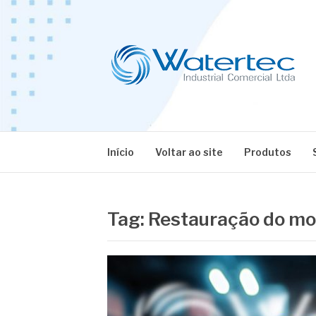
Pular
para
o
conteúdo
BLOG WATERT
Especialistas em Equipamentos Industriais
Início
Voltar ao site
Produtos
Tag:
Restauração do mo