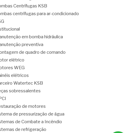
mbas Centrífugas KSB
mbas centrífugas para ar-condicionado
SG
stitucional
nutenção em bomba hidráulica
nutenção preventiva
ontagem de quadro de comando
tor elétrico
otores WEG
inéis elétricos
rceiro Watertec KSB
ças sobressalentes
PCI
stauração de motores
stema de pressurização de água
stemas de Combate a Incêndio
stemas de refrigeração