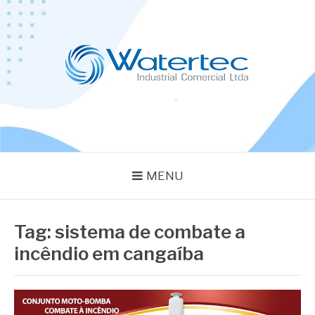
Pular
para
o
conteúdo
BLOG WATERTEC
Especialistas em Equipamentos Industriais
MENU
Tag:
sistema de combate a
incêndio em cangaíba