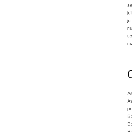
a
ju
ju
m
ab
m
As
As
pr
Bo
Bo
Bo