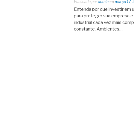
Publicado por
admin
em
março 17, 
Entenda por que investir em 
para proteger sua empresa e 
industrial cada vez mais com
constante. Ambientes…