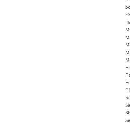
bo
E
In
Ma
Ma
M
Mo
M
Pa
Pa
Pe
P
Re
Si
Si
Si