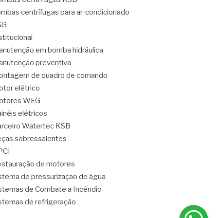
mbas centrífugas para ar-condicionado
SG
stitucional
nutenção em bomba hidráulica
nutenção preventiva
ontagem de quadro de comando
tor elétrico
otores WEG
inéis elétricos
rceiro Watertec KSB
ças sobressalentes
PCI
stauração de motores
stema de pressurização de água
stemas de Combate a Incêndio
stemas de refrigeração