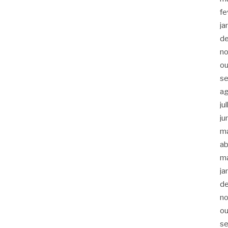
fe
ja
d
n
ou
s
a
ju
ju
m
ab
m
ja
d
n
ou
s