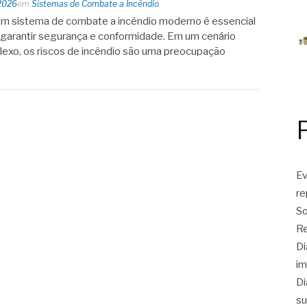
2026
em
Sistemas de Combate a Incêndio
um sistema de combate a incêndio moderno é essencial
garantir segurança e conformidade. Em um cenário
plexo, os riscos de incêndio são uma preocupação
Ev
r
So
Re
Di
im
Di
su