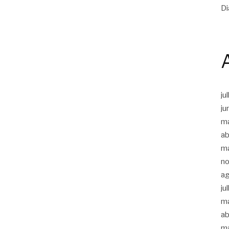
Di
ju
ju
m
ab
m
n
a
ju
m
ab
m