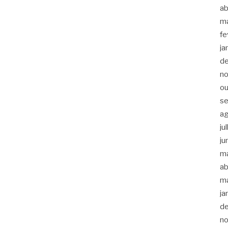
ab
m
fe
ja
d
n
ou
s
a
ju
ju
m
ab
m
ja
d
n