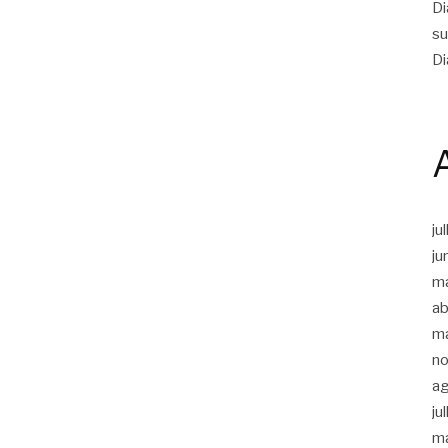
Di
su
Di
ju
ju
m
ab
m
n
a
ju
m