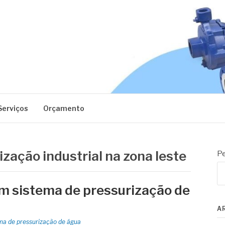
EC
Serviços
Orçamento
zação industrial na zona leste
Pe
em sistema de pressurização de
A
ma de pressurização de água