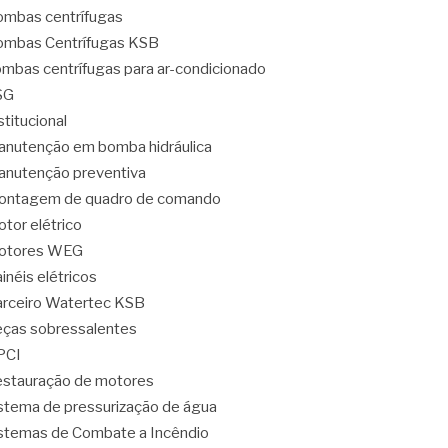
mbas centrífugas
mbas Centrífugas KSB
mbas centrífugas para ar-condicionado
SG
stitucional
nutenção em bomba hidráulica
nutenção preventiva
ontagem de quadro de comando
tor elétrico
otores WEG
inéis elétricos
rceiro Watertec KSB
ças sobressalentes
PCI
stauração de motores
stema de pressurização de água
stemas de Combate a Incêndio