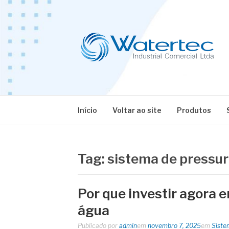
Pular
para
o
conteúdo
BLOG WATERT
Especialistas em Equipamentos Industriais
Início
Voltar ao site
Produtos
Tag:
sistema de pressuri
Por que investir agora 
água
Publicado por
admin
em
novembro 7, 2025
em
Siste