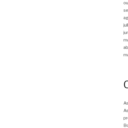
ou
s
a
ju
ju
m
ab
m
As
As
pr
Bo