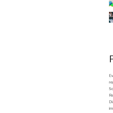
Ev
r
So
Re
Di
im