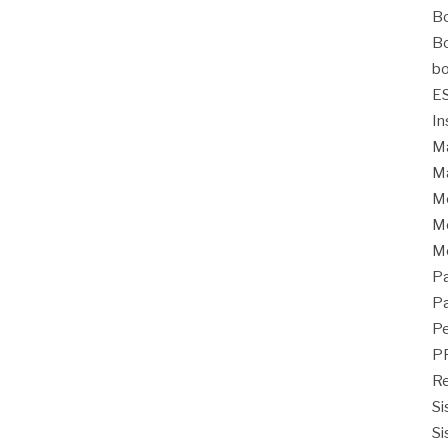
Bo
Bo
bo
E
In
Ma
Ma
M
Mo
M
Pa
Pa
Pe
P
Re
Si
Si