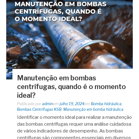
Manutenção em bombas
centrífugas, quando é o momento
ideal?
Publicado por
admin
em
julho 19, 2024
em
Bomba hidráulica
,
Bombas Centrífugas KSB
,
Manutenção em bomba hidráulica
Identificar o momento ideal para realizar a manutenção
das bombas centrífugas requer uma análise cuidadosa
de vários indicadores de desempenho. As bombas
centrífugas são componentes essenciais em diversos