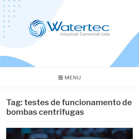
Pular
para
o
conteúdo
BLOG WATERTEC
Especialistas em Equipamentos Industriais
MENU
Tag:
testes de funcionamento de
bombas centrífugas