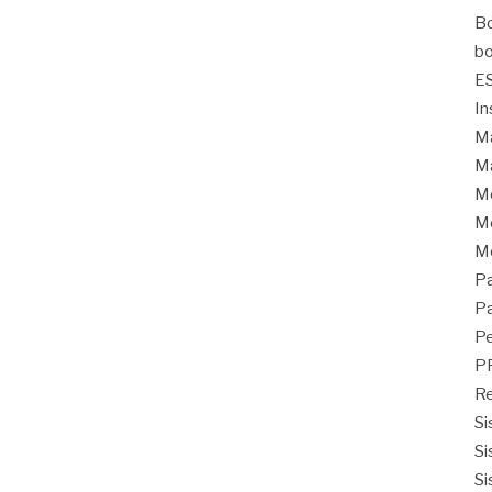
Bo
bo
E
In
Ma
Ma
M
Mo
M
Pa
Pa
Pe
P
Re
Si
Si
Si