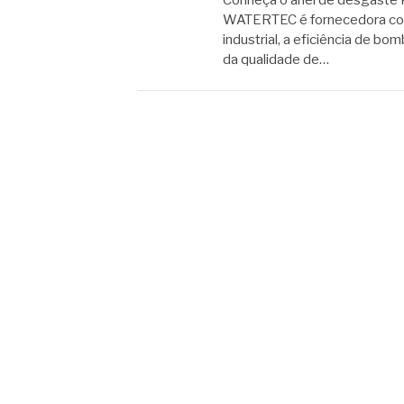
Conheça o anel de desgaste 
WATERTEC é fornecedora conf
industrial, a eficiência de
da qualidade de…