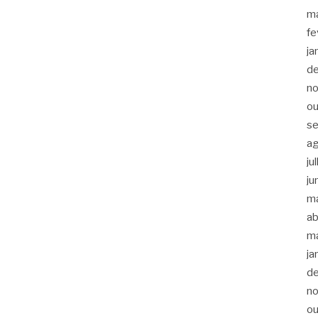
m
fe
ja
d
n
ou
s
a
ju
ju
m
ab
m
ja
d
n
ou