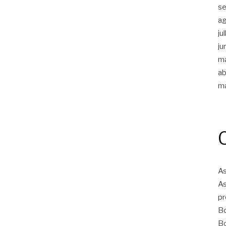
s
a
ju
ju
m
ab
m
As
As
pr
Bo
Bo