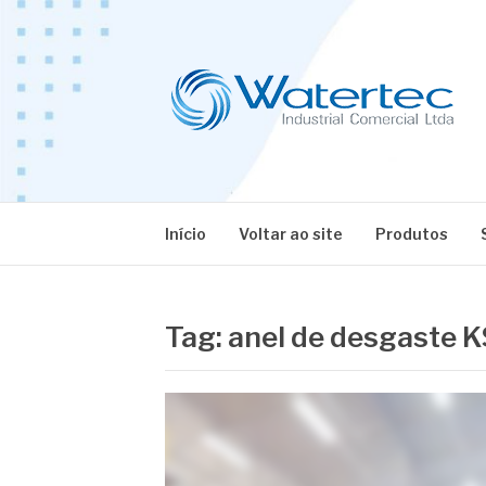
Pular
para
o
conteúdo
BLOG WATERT
Especialistas em Equipamentos Industriais
Início
Voltar ao site
Produtos
Tag:
anel de desgaste 