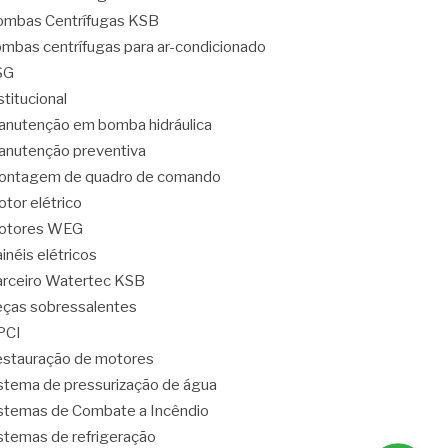
mbas Centrífugas KSB
mbas centrífugas para ar-condicionado
SG
stitucional
nutenção em bomba hidráulica
nutenção preventiva
ontagem de quadro de comando
tor elétrico
otores WEG
inéis elétricos
rceiro Watertec KSB
ças sobressalentes
PCI
stauração de motores
stema de pressurização de água
stemas de Combate a Incêndio
stemas de refrigeração