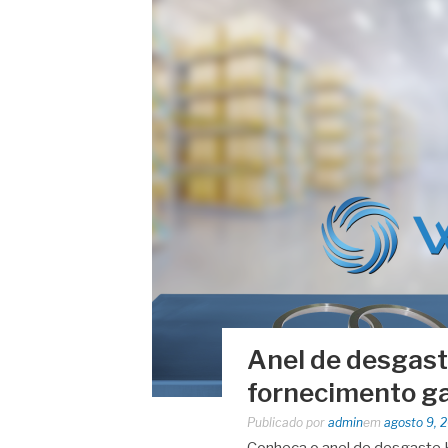
Anel de desgast
fornecimento g
Publicado por
admin
em
agosto 9, 