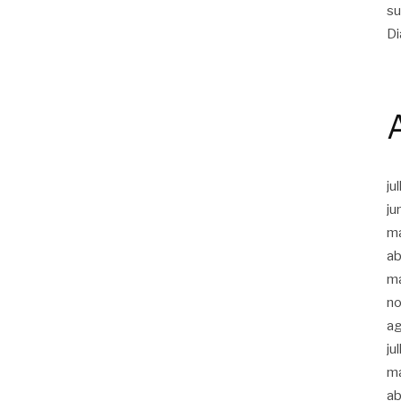
su
Di
ju
ju
m
ab
m
n
a
ju
m
ab