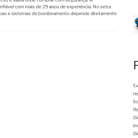
KSB e saiba onde comprar com segurança. A
iável com mais de 29 anos de experiência. No setor
 bombas e sistemas de bombeamento depende diretamente
Ev
r
So
Re
Di
im
Di