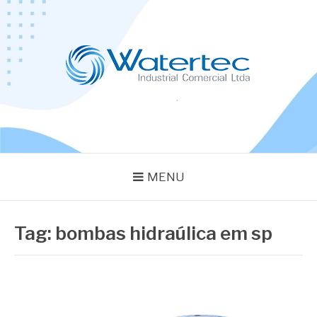
Pular
para
o
conteúdo
BLOG WATERTEC
Especialistas em Equipamentos Industriais
MENU
Tag:
bombas hidraúlica em sp