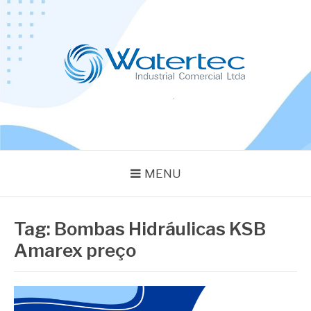
Pular
para
o
conteúdo
BLOG WATERTEC
Especialistas em Equipamentos Industriais
MENU
Tag:
Bombas Hidráulicas KSB
Amarex preço