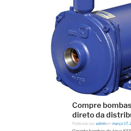
Compre bombas 
direto da distri
Publicado por
admin
em
março 17, 