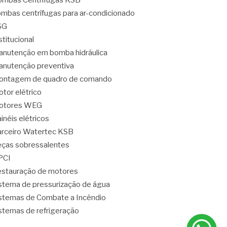
mbas Centrífugas KSB
mbas centrífugas para ar-condicionado
SG
stitucional
nutenção em bomba hidráulica
nutenção preventiva
ontagem de quadro de comando
tor elétrico
otores WEG
inéis elétricos
rceiro Watertec KSB
ças sobressalentes
PCI
stauração de motores
stema de pressurização de água
stemas de Combate a Incêndio
stemas de refrigeração