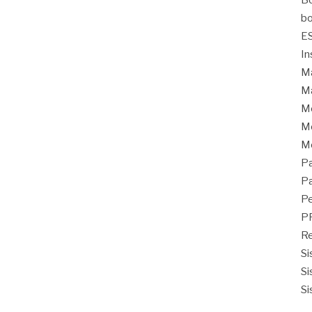
Bo
bo
E
In
Ma
Ma
M
Mo
M
Pa
Pa
Pe
P
Re
Si
Si
Si