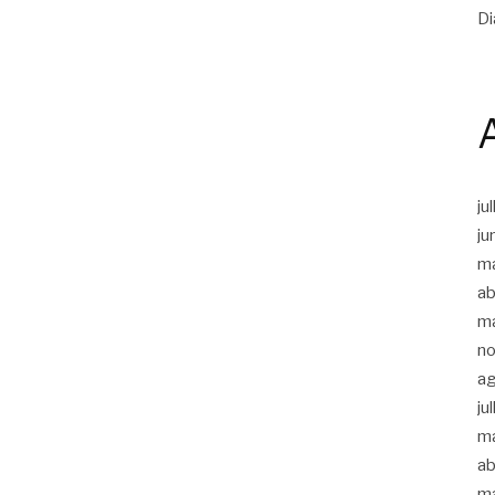
Di
ju
ju
m
ab
m
n
a
ju
m
ab
m