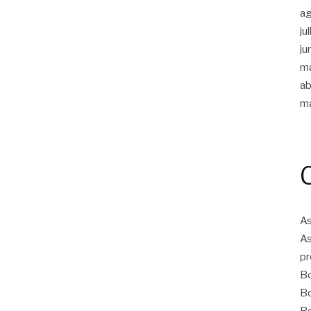
a
ju
ju
m
ab
m
As
As
pr
Bo
Bo