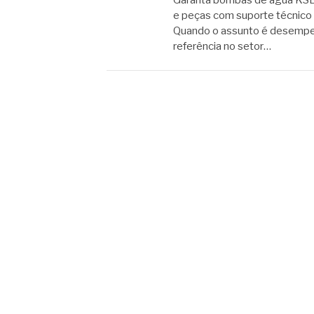
Garanta bombas de água KSB o
e peças com suporte técnico 
Quando o assunto é desempen
referência no setor…