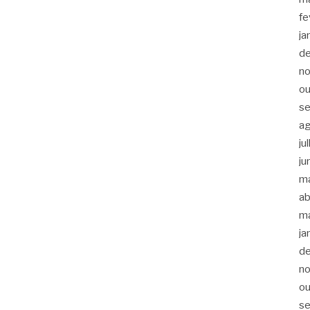
fe
ja
d
n
ou
s
a
ju
ju
m
ab
m
ja
d
n
ou
s