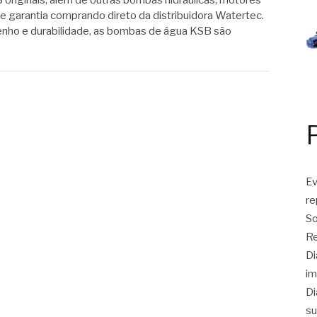
riginais, além de outras bombas hidráulicas, motores
e garantia comprando direto da distribuidora Watertec.
ho e durabilidade, as bombas de água KSB são
Ev
r
So
Re
Di
im
Di
su