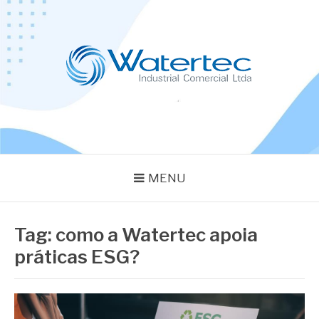
Pular
para
o
conteúdo
BLOG WATERTEC
Especialistas em Equipamentos Industriais
MENU
Tag:
como a Watertec apoia
práticas ESG?