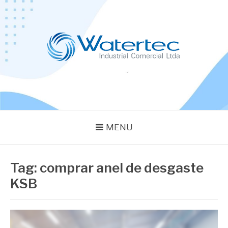
Pular
para
o
conteúdo
BLOG WATERTEC
Especialistas em Equipamentos Industriais
MENU
Tag:
comprar anel de desgaste
KSB