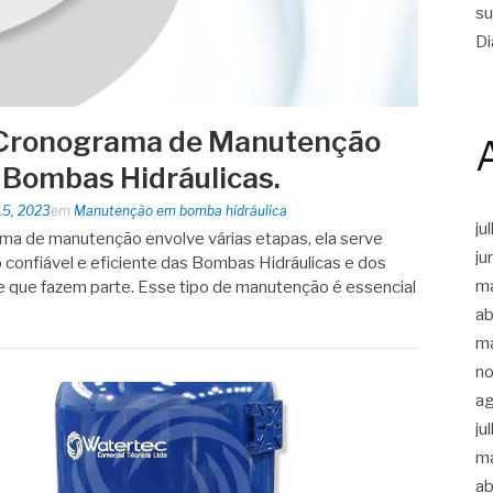
su
Di
 Cronograma de Manutenção
 Bombas Hidráulicas.
15, 2023
em
Manutenção em bomba hidráulica
ju
ma de manutenção envolve várias etapas, ela serve
ju
 confiável e eficiente das Bombas Hidráulicas e dos
m
 que fazem parte. Esse tipo de manutenção é essencial
ab
m
n
a
ju
m
ab