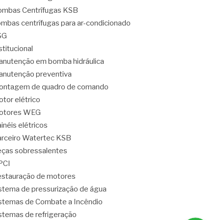
mbas Centrífugas KSB
mbas centrífugas para ar-condicionado
SG
stitucional
nutenção em bomba hidráulica
nutenção preventiva
ontagem de quadro de comando
tor elétrico
otores WEG
inéis elétricos
rceiro Watertec KSB
ças sobressalentes
PCI
stauração de motores
stema de pressurização de água
stemas de Combate a Incêndio
stemas de refrigeração