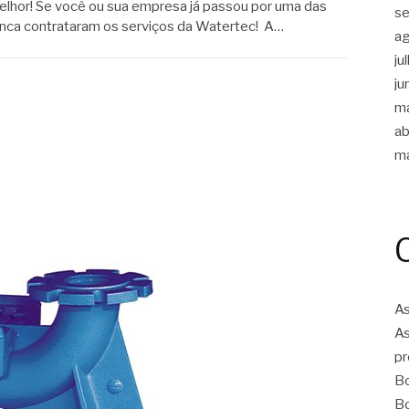
elhor! Se você ou sua empresa já passou por uma das
s
unca contrataram os serviços da Watertec! A…
a
ju
ju
m
ab
m
As
As
pr
Bo
Bo