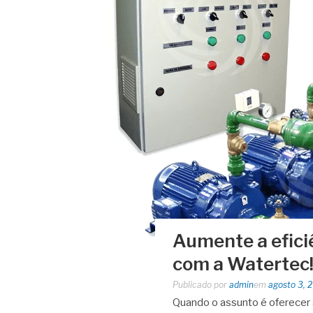
Aumente a efici
com a Watertec
Publicado por
admin
em
agosto 3, 
Quando o assunto é oferecer a