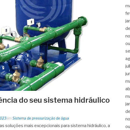
m
fe
ja
d
n
ou
s
a
ju
ju
m
ab
m
ência do seu sistema hidráulico
ja
!
d
2023
em
Sistema de pressurização de água
n
s soluções mais excepcionais para sistema hidráulico, a
ou