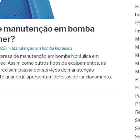
Bo
bo
E
de manutenção em bomba
In
her?
Ma
Ma
023
em
Manutenção em bomba hidráulica
M
mpresa de manutenção em bomba hidráulica em
ec! Assim como outros tipos de equipamentos, as
Mo
recisam passar por serviços de manutenção
M
te quando já apresentam defeitos de funcionamento.
Pa
Pa
Pe
P
Re
Si
Si
Si