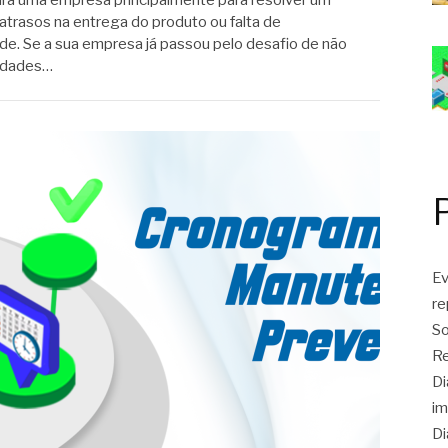
ura uma empresa principalmente para resolver um
atrasos na entrega do produto ou falta de
e. Se a sua empresa já passou pelo desafio de não
sidades…
Ev
r
So
Re
Di
im
Di