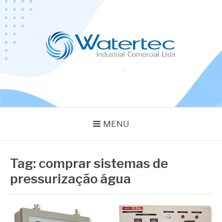
Pular
para
o
conteúdo
BLOG WATERTEC
Especialistas em Equipamentos Industriais
MENU
Tag:
comprar sistemas de
pressurização água