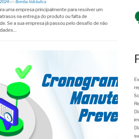
 2024
em
Bomba hidráulica
ura uma empresa principalmente para resolver um
atrasos na entrega do produto ou falta de
e. Se a sua empresa já passou pelo desafio de não
sidades…
Ev
r
So
Re
Di
im
Di
su