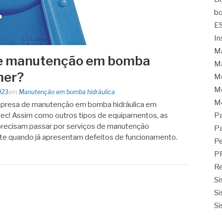
bo
E
In
Ma
de manutenção em bomba
Ma
her?
M
Mo
023
em
Manutenção em bomba hidráulica
M
mpresa de manutenção em bomba hidráulica em
ec! Assim como outros tipos de equipamentos, as
Pa
recisam passar por serviços de manutenção
Pa
te quando já apresentam defeitos de funcionamento.
Pe
P
Re
Si
Si
Si