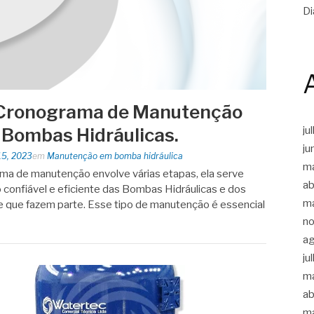
Di
 Cronograma de Manutenção
 Bombas Hidráulicas.
ju
ju
15, 2023
em
Manutenção em bomba hidráulica
m
ma de manutenção envolve várias etapas, ela serve
ab
 confiável e eficiente das Bombas Hidráulicas e dos
m
 que fazem parte. Esse tipo de manutenção é essencial
n
a
ju
m
ab
m