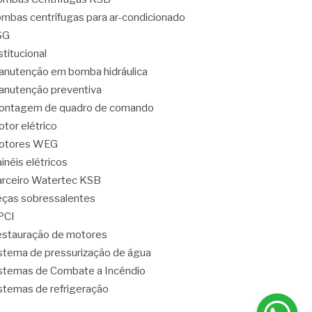
mbas centrífugas para ar-condicionado
SG
stitucional
nutenção em bomba hidráulica
nutenção preventiva
ontagem de quadro de comando
tor elétrico
otores WEG
inéis elétricos
rceiro Watertec KSB
ças sobressalentes
PCI
stauração de motores
stema de pressurização de água
stemas de Combate a Incêndio
stemas de refrigeração