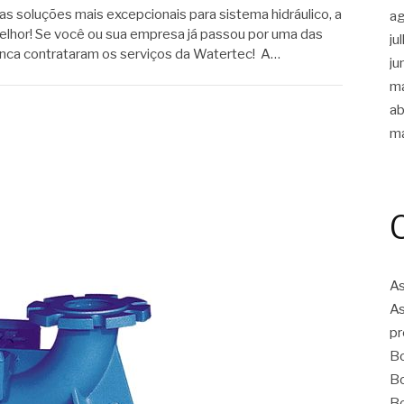
s soluções mais excepcionais para sistema hidráulico, a
a
elhor! Se você ou sua empresa já passou por uma das
ju
unca contrataram os serviços da Watertec! A…
ju
m
ab
m
As
As
pr
Bo
Bo
Bo