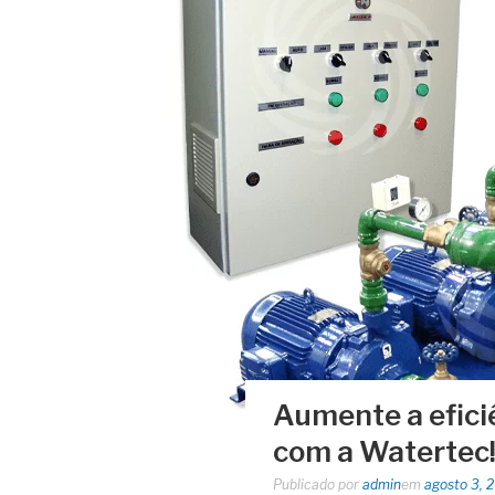
Aumente a efici
com a Watertec
Publicado por
admin
em
agosto 3, 