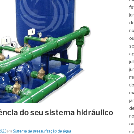
fe
ja
d
n
ou
s
a
ju
ju
m
ab
m
ja
d
ência do seu sistema hidráulico
n
!
ou
s
2023
em
Sistema de pressurização de água