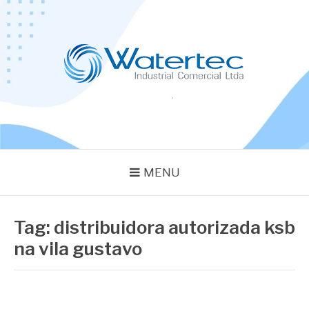
Pular
para
o
conteúdo
BLOG WATERTEC
Especialistas em Equipamentos Industriais
MENU
Tag:
distribuidora autorizada ksb
na vila gustavo