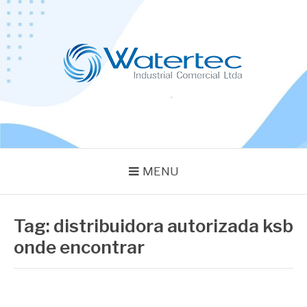
Pular
para
o
conteúdo
BLOG WATERTEC
Especialistas em Equipamentos Industriais
MENU
Tag:
distribuidora autorizada ksb
onde encontrar