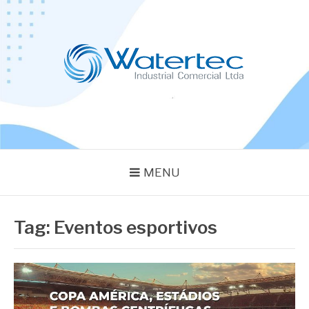
Pular
para
o
conteúdo
BLOG WATERTEC
Especialistas em Equipamentos Industriais
MENU
Tag:
Eventos esportivos