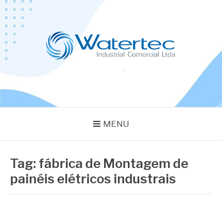
Pular
para
o
conteúdo
BLOG WATERTEC
Especialistas em Equipamentos Industriais
MENU
Tag:
fábrica de Montagem de
painéis elétricos industrais