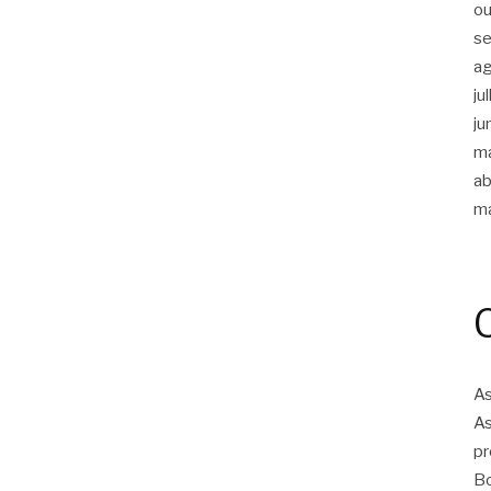
ou
s
a
ju
ju
m
ab
m
As
As
pr
Bo