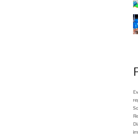
Ev
r
So
Re
Di
im