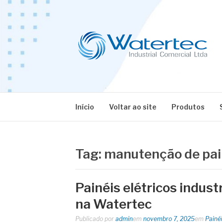
Pular
para
o
conteúdo
BLOG WATERT
Especialistas em Equipamentos Industriais
Início
Voltar ao site
Produtos
Tag:
manutenção de pain
Painéis elétricos indust
na Watertec
Publicado por
admin
em
novembro 7, 2025
em
Painéi