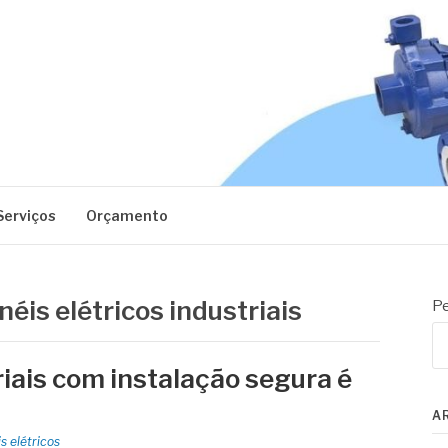
EC
Serviços
Orçamento
éis elétricos industriais
Pe
riais com instalação segura é
A
s elétricos