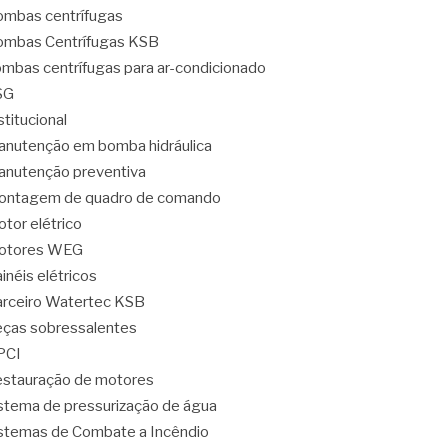
mbas centrífugas
mbas Centrífugas KSB
mbas centrífugas para ar-condicionado
SG
stitucional
nutenção em bomba hidráulica
nutenção preventiva
ontagem de quadro de comando
tor elétrico
otores WEG
inéis elétricos
rceiro Watertec KSB
ças sobressalentes
PCI
stauração de motores
stema de pressurização de água
stemas de Combate a Incêndio