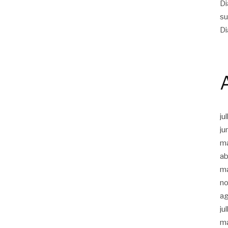
Di
su
Di
ju
ju
m
ab
m
n
a
ju
m