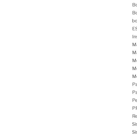
Bo
Bo
bo
E
In
Ma
Ma
M
Mo
M
Pa
Pa
Pe
P
Re
Si
Si