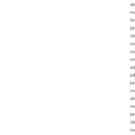
ab
m
fe
ja
d
n
ou
s
a
ju
ju
m
ab
m
ja
d
n