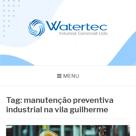
Pular
para
o
conteúdo
BLOG WATERTEC
Especialistas em Equipamentos Industriais
MENU
Tag:
manutenção preventiva
industrial na vila guilherme