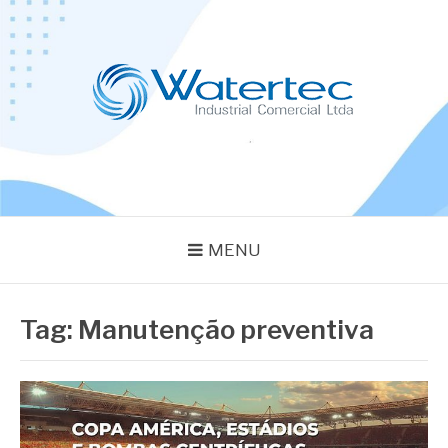
Pular
para
o
conteúdo
BLOG WATERTEC
Especialistas em Equipamentos Industriais
MENU
Tag:
Manutenção preventiva