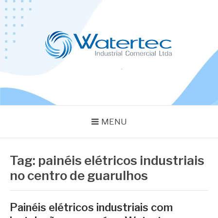
Pular
para
o
conteúdo
BLOG WATERTEC
Especialistas em Equipamentos Industriais
MENU
Tag:
painéis elétricos industriais
no centro de guarulhos
Painéis elétricos industriais com