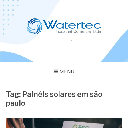
Pular
para
o
conteúdo
BLOG WATERTEC
Especialistas em Equipamentos Industriais
MENU
Tag:
Painéis solares em são
paulo