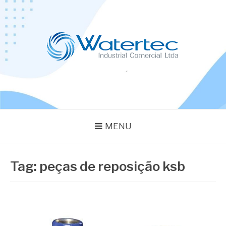
Pular
para
o
conteúdo
BLOG WATERTEC
Especialistas em Equipamentos Industriais
MENU
Tag:
peças de reposição ksb