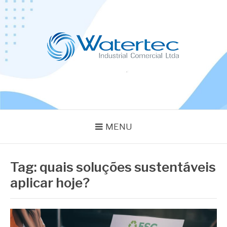
Pular
para
o
conteúdo
BLOG WATERTEC
Especialistas em Equipamentos Industriais
MENU
Tag:
quais soluções sustentáveis
aplicar hoje?