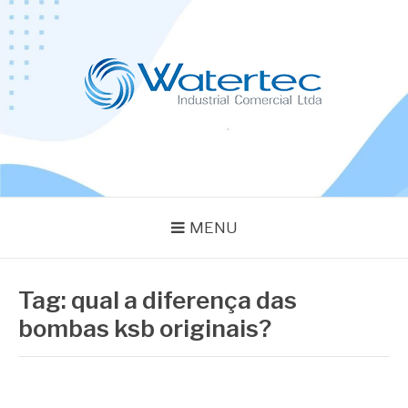
Pular
para
o
conteúdo
BLOG WATERTEC
Especialistas em Equipamentos Industriais
MENU
Tag:
qual a diferença das
bombas ksb originais?