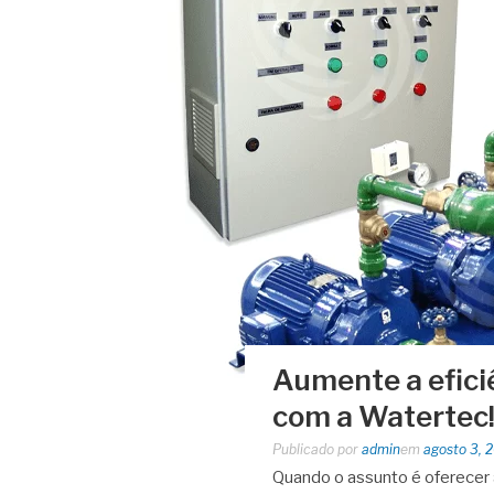
Aumente a efici
com a Watertec
Publicado por
admin
em
agosto 3, 
Quando o assunto é oferecer a