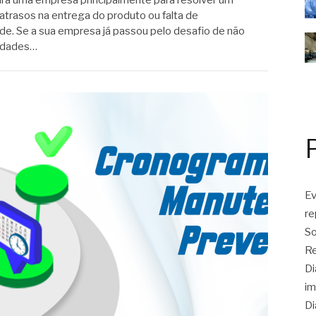
ura uma empresa principalmente para resolver um
atrasos na entrega do produto ou falta de
e. Se a sua empresa já passou pelo desafio de não
sidades…
Ev
r
So
Re
Di
im
Di