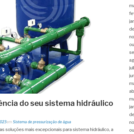
m
fe
ja
d
n
ou
s
a
ju
ju
m
ab
m
ência do seu sistema hidráulico
ja
!
d
n
2023
em
Sistema de pressurização de água
s soluções mais excepcionais para sistema hidráulico, a
ou