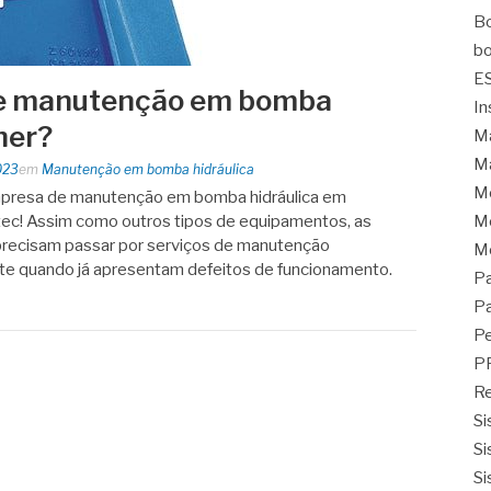
Bo
bo
E
de manutenção em bomba
In
her?
Ma
Ma
023
em
Manutenção em bomba hidráulica
M
mpresa de manutenção em bomba hidráulica em
ec! Assim como outros tipos de equipamentos, as
Mo
recisam passar por serviços de manutenção
M
te quando já apresentam defeitos de funcionamento.
Pa
Pa
Pe
P
Re
Si
Si
Si