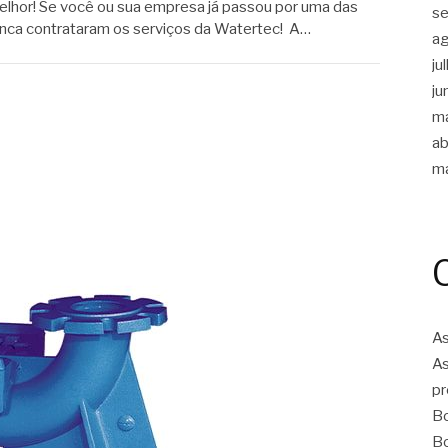
elhor! Se você ou sua empresa já passou por uma das
s
unca contrataram os serviços da Watertec! A…
a
ju
ju
m
ab
m
As
As
pr
Bo
Bo