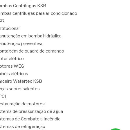
mbas Centrífugas KSB
mbas centrífugas para ar-condicionado
SG
stitucional
nutenção em bomba hidráulica
nutenção preventiva
ontagem de quadro de comando
tor elétrico
otores WEG
inéis elétricos
rceiro Watertec KSB
ças sobressalentes
PCI
stauração de motores
stema de pressurização de água
stemas de Combate a Incêndio
stemas de refrigeração