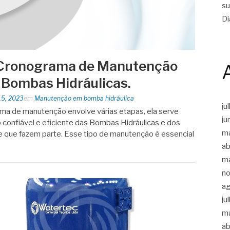
su
Di
 Cronograma de Manutenção
 Bombas Hidráulicas.
15, 2023
em
Manutenção em bomba hidráulica
ju
ma de manutenção envolve várias etapas, ela serve
ju
 confiável e eficiente das Bombas Hidráulicas e dos
m
 que fazem parte. Esse tipo de manutenção é essencial
ab
m
n
a
ju
m
ab