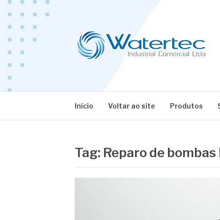
Pular
para
o
conteúdo
BLOG WATERT
Especialistas em Equipamentos Industriais
Início
Voltar ao site
Produtos
Tag:
Reparo de bombas 