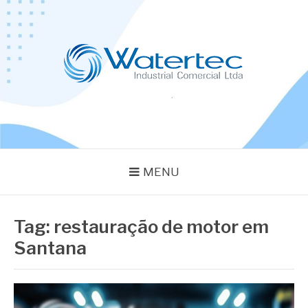
Pular
para
o
conteúdo
BLOG WATERTEC
Especialistas em Equipamentos Industriais
MENU
Tag:
restauração de motor em
Santana