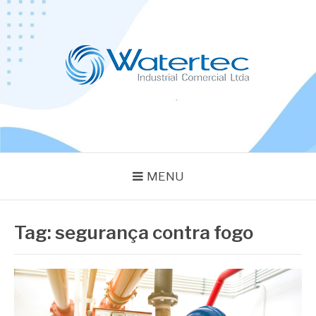
Pular
para
o
conteúdo
BLOG WATERTEC
Especialistas em Equipamentos Industriais
MENU
Tag:
segurança contra fogo