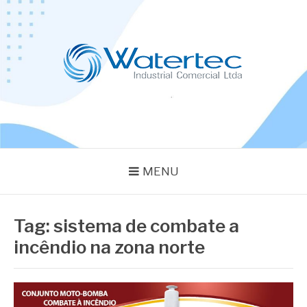
Pular
para
o
conteúdo
BLOG WATERTEC
Especialistas em Equipamentos Industriais
MENU
Tag:
sistema de combate a
incêndio na zona norte