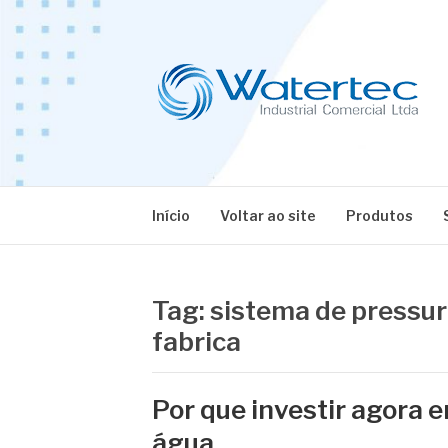
Pular
para
o
conteúdo
BLOG WATERT
Especialistas em Equipamentos Industriais
Início
Voltar ao site
Produtos
Tag:
sistema de pressur
fabrica
Por que investir agora 
água