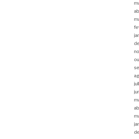
m
ab
m
fe
ja
d
n
ou
s
a
ju
ju
m
ab
m
ja
d