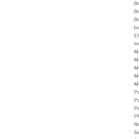
Bo
Bo
Bo
bo
E
In
Ma
Ma
M
Mo
M
Pa
Pa
Pe
P
Re
Si