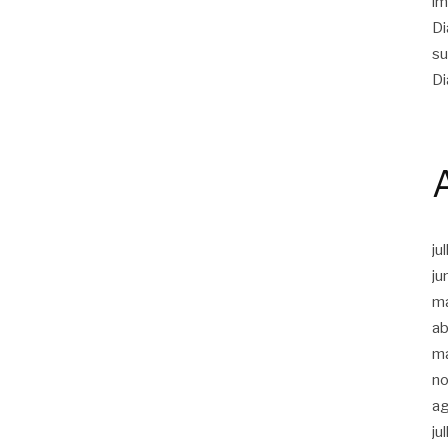
im
Di
su
Di
ju
ju
m
ab
m
n
a
ju