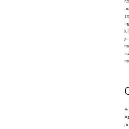
n
ou
s
a
ju
ju
m
ab
m
As
As
pr