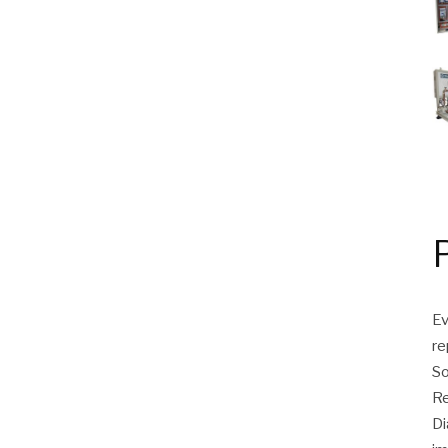
Ev
r
So
Re
Di