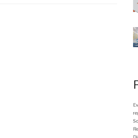
Ev
r
So
Re
Di