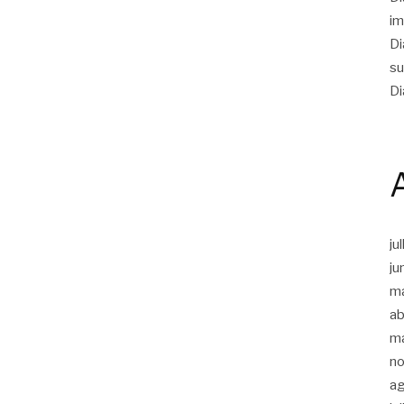
im
Di
su
Di
ju
ju
m
ab
m
n
a