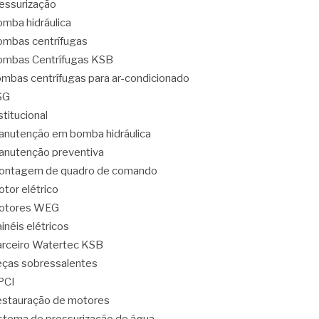
essurização
mba hidráulica
mbas centrífugas
mbas Centrífugas KSB
mbas centrífugas para ar-condicionado
SG
stitucional
nutenção em bomba hidráulica
nutenção preventiva
ontagem de quadro de comando
tor elétrico
otores WEG
inéis elétricos
rceiro Watertec KSB
ças sobressalentes
PCI
stauração de motores