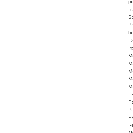
pr
Bo
Bo
Bo
bo
E
In
Ma
Ma
M
Mo
M
Pa
Pa
Pe
P
Re