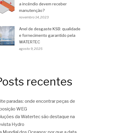
a incêndio devem receber
manutenção?
novembro 14, 2023
Anel de desgaste KSB: qualidade
e fornecimento garantido pela
WATERTEC
agosto 9, 2025
Posts recentes
ite paradas: onde encontrar peças de
eposição WEG
luções da Watertec são destaque na
vista Hydro
a Mundial dos Oceanos: por que a data