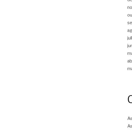
n
ou
s
a
ju
ju
m
ab
m
As
As