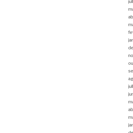
ju
m
ab
m
fe
ja
d
n
ou
s
a
ju
ju
m
ab
m
ja
d