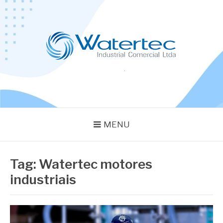
Pular
para
o
conteúdo
BLOG WATERTEC
Especialistas em Equipamentos Industriais
MENU
Tag:
Watertec motores
industriais